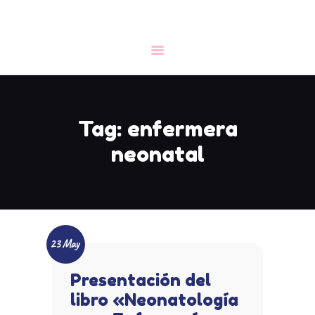
CONGRESO
INICIO
LA FEDAEP
Tag: enfermera
NOTICIAS
neonatal
FORMACIÓN
DOCUMENTACIÓN
CONTACTO
23 May
Presentación del
libro «Neonatología