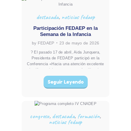
destacada
,
noticias fedaep
Participación FEDAEP en la
Semana de la Infancia
by FEDAEP
23 de mayo de 2026
? El pasado 17 de abril, Aida Junquera,
Presidenta de FEDAEP participó en la
Conferencia «Hacia una atención excelente
de niños, adolescentes y sus familias: las
enfermeras pediátricas, pieza clave», acto
Seguir Leyendo
enmarcado en la Semana de la Infancia
organizado por SOPEBA en colaboración
con COIBA…
congreso
,
destacada
,
formación
,
noticias fedaep