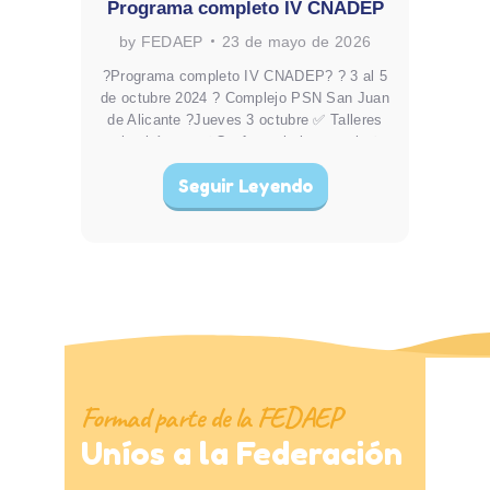
Programa completo IV CNADEP
by FEDAEP
23 de mayo de 2026
?Programa completo IV CNADEP? ? 3 al 5
de octubre 2024 ? Complejo PSN San Juan
de Alicante ?Jueves 3 octubre ✅ Talleres
simultáneos ✅ Conferencia inaugural ✅
Mesa redonda. «La Residencia que
Seguir Leyendo
Transforma: El camino hacia unos cuidados
pediátricos de calidad» ? Viernes 4…
Formad parte de la FEDAEP
Uníos a la Federación