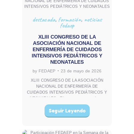
destacada
,
formación
,
noticias
fedaep
XLIII CONGRESO DE LA
ASOCIACIÓN NACIONAL DE
ENFERMERÍA DE CUIDADOS
INTENSIVOS PEDIÁTRICOS Y
NEONATALES
by FEDAEP
23 de mayo de 2026
XLIII CONGRESO DE LA ASOCIACIÓN
NACIONAL DE ENFERMERÍA DE
CUIDADOS INTENSIVOS PEDIÁTRICOS Y
NEONATALES «El congreso contará con
una agenda variada que abordará temas
Seguir Leyendo
clave en la atención de enfermería a niños
y recién nacidos. Desde las últimas
investigaciones y mejores prácticas hasta
innovaciones tecnológicas…