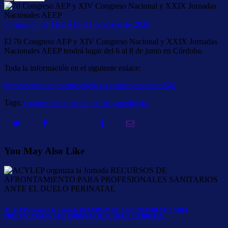
Formación
by FEDAEP
23 de mayo de 2026
El 70 Congreso AEP y XIV Congreso Nacional y XXIX Jornadas
Nacionales AEEP tendrá lugar del 6 al 8 de junio en Córdoba.
Toda la información en el siguiente enlace:
https://www.aepeventosdigitales.com/courses/site/940
Tags:
congreso
enfermería pediátrica
pediatría
You May Also Like
ACYLEP organiza la Jornada RECURSOS DE AFRONTAMIENTO PARA
PROFESIONALES SANITARIOS ANTE EL DUELO PERINATAL