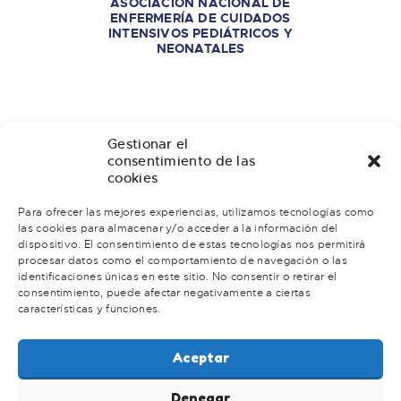
ASOCIACIÓN NACIONAL DE
ENFERMERÍA DE CUIDADOS
INTENSIVOS PEDIÁTRICOS Y
NEONATALES
Gestionar el
consentimiento de las
cookies
Todas nuestras novedades en tu
Para ofrecer las mejores experiencias, utilizamos tecnologías como
e-mail
las cookies para almacenar y/o acceder a la información del
dispositivo. El consentimiento de estas tecnologías nos permitirá
Suscríbete a nuestro Newsletter
procesar datos como el comportamiento de navegación o las
identificaciones únicas en este sitio. No consentir o retirar el
consentimiento, puede afectar negativamente a ciertas
[mc4wp_form id="357"]
características y funciones.
Aceptar
Denegar