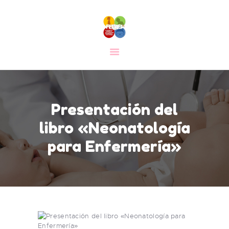
CONGRESO
INICIO
LA FEDAEP
NOTICIAS
Presentación del
FORMACIÓN
libro «Neonatología
DOCUMENTACIÓN
CONTACTO
para Enfermería»