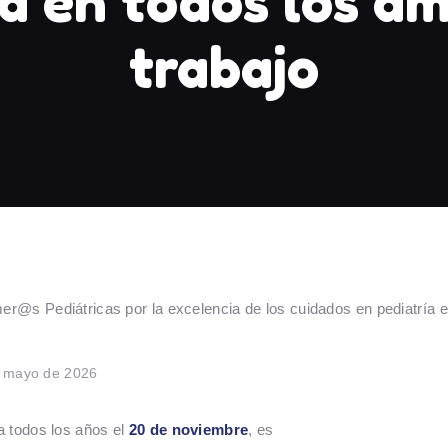
ía en todos los ám
trabajo
 mayo de 2026
a todos los años el
20 de noviembre
, es