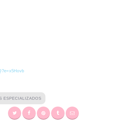
JQ?e=x5Hovb
S ESPECIALIZADOS