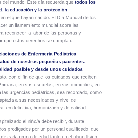
as del mundo. Este día recuerda que
todos los
d, la educación y la protección
en el que hayan nacido. El Día Mundial de los
acer un llamamiento mundial sobre las
a reconocer la labor de las personas y
uir que estos derechos se cumplan.
iaciones de Enfermería Pediátrica
 salud de nuestros pequeños pacientes.
alidad posible y desde unos cuidados
sto, con el fin de que los cuidados que reciben
 Primaria, en sus escuelas, en sus domicilios, en
n las urgencias pediátricas, sea recordado, como
daptada a sus necesidades y nivel de
, en definitiva, humanizada y de calidad.
italizado el niño/a debe recibir, durante
dos prodigados por un personal cualificado, que
e cada grupo de edad tanto en el plano físico