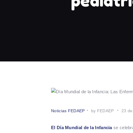
pediatr
Noticias FEDAEP
by FEDAEP
23 de
El Día Mundial de la Infancia
se celebr