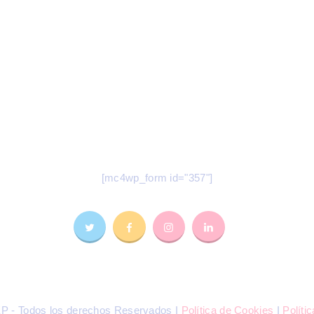
odas nuestras novedades en tu e-mai
Suscríbete a nuestro Newsletter
[mc4wp_form id="357"]
 - Todos los derechos Reservados I
Política de Cookies
I
Políti