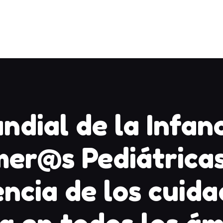
CONGRESO
INICIO
LA FEDAEP
NOTICIAS
FORMACIÓN
ndial de la Infanc
DOCUMENTACIÓN
er@s Pediátricas
CONTACTO
ncia de los cuid