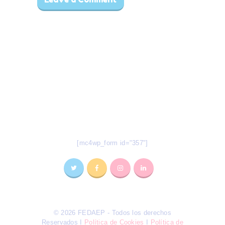
Todas nuestras novedades en tu
e-mail
Suscríbete a nuestro Newsletter
[mc4wp_form id="357"]
© 2026 FEDAEP - Todos los derechos
Reservados I
Política de Cookies
I
Política de