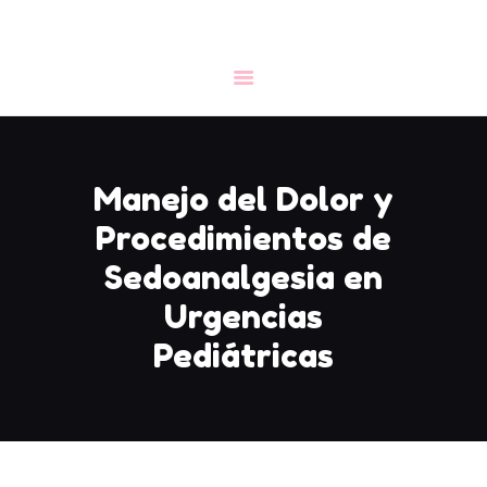
CONGRESO
INICIO
LA FEDAEP
Manejo del Dolor y
NOTICIAS
Procedimientos de
FORMACIÓN
DOCUMENTACIÓN
Sedoanalgesia en
CONTACTO
Urgencias
Pediátricas