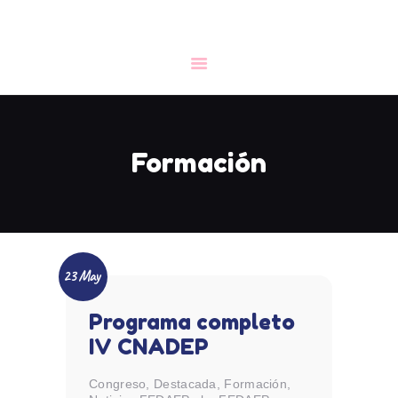
CONGRESO
INICIO
LA FEDAEP
Formación
NOTICIAS
FORMACIÓN
DOCUMENTACIÓN
CONTACTO
23 May
Programa completo
IV CNADEP
Congreso
,
Destacada
,
Formación
,