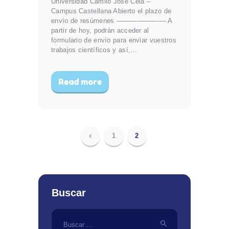
Universidad Camilo José Cela –
Campus Castellana Abierto el plazo de
envío de resúmenes ———————- A
partir de hoy, podrán acceder al
formulario de envío para enviar vuestros
trabajos científicos y así,…
Read more
Paginación
<
PAGE
1
PAGE
2
de
entradas
Buscar
Buscar: