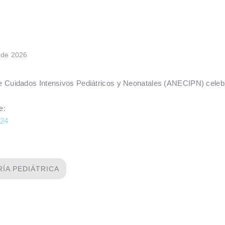
 de 2026
e Cuidados Intensivos Pediátricos y Neonatales (ANECIPN) celebr
e:
024
ÍA PEDIÁTRICA