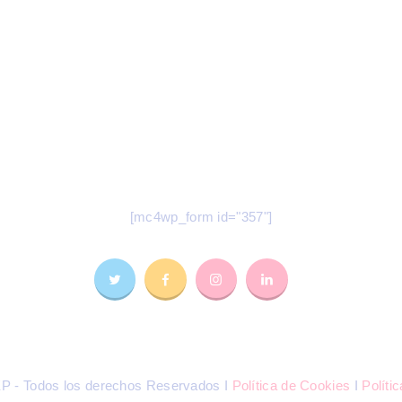
odas nuestras novedades en tu e-mai
Suscríbete a nuestro Newsletter
[mc4wp_form id="357"]
 - Todos los derechos Reservados I
Política de Cookies
I
Políti