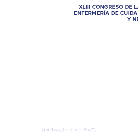
XLIII CONGRESO DE 
ENFERMERÍA DE CUIDA
Y N
odas nuestras novedades en tu e-mai
Suscríbete a nuestro Newsletter
[mc4wp_form id="357"]