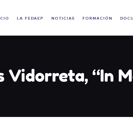
CONGRESO
INICIO
ICIO
LA FEDAEP
NOTICIAS
FORMACIÓN
DOC
LA FEDAEP
NOTICIAS
FORMACIÓN
s Vidorreta, “In 
DOCUMENTACIÓN
CONTACTO