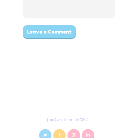
Todas nuestras novedades en tu
e-mail
Suscríbete a nuestro Newsletter
[mc4wp_form id="357"]