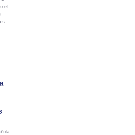
o el
s
des
a
l
s
añola