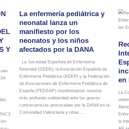
ÓN
La enfermería pediátrica y
neonatal lanza un
DEL
manifiesto por los
Y
neonatos y los niños
Re
S Y
afectados por la DANA
Int
Esp
La Sociedad Española de Enfermería
Neonatal (SEEN), la Asociación Española de
inc
Juan
Enfermería Pediátrica (AEEP) y la Federación
024-
en 
de Asociaciones de Enfermería Pediátrica de
España (FEDEAP) manifestamos nuestra
La Co
más profunda solidaridad ante las graves
tal.
orden
consecuencias provocadas por la DANA en la
Atenc
Comunidad Valenciana y otras…
aci%C3
Enfe
-en-
la In
as-y-
AP se