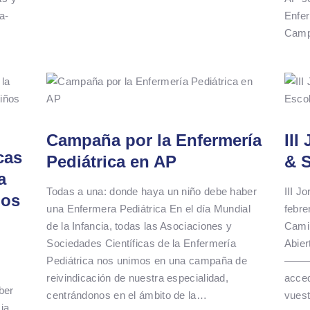
a-
Enfer
Camp
Campaña por la Enfermería
III
cas
Pediátrica en AP
& S
a
Todas a una: donde haya un niño debe haber
III J
los
una Enfermera Pediátrica En el día Mundial
febre
de la Infancia, todas las Asociaciones y
Cami
Sociedades Científicas de la Enfermería
Abier
Pediátrica nos unimos en una campaña de
————
reivindicación de nuestra especialidad,
acced
ber
centrándonos en el ámbito de la…
vuest
ia