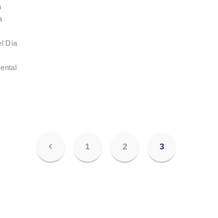
n
a
l Día
ental
<
PAGE
1
PAGE
2
PAGE
3