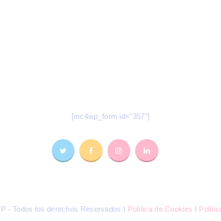
odas nuestras novedades en tu e-mai
Suscríbete a nuestro Newsletter
[mc4wp_form id="357"]
 - Todos los derechos Reservados I
Política de Cookies
I
Políti